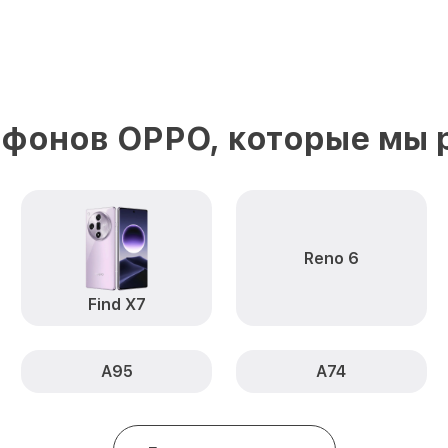
фонов OPPO, которые мы
Reno 6
Find X7
A95
A74