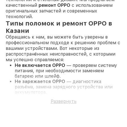
качественный
ремонт OPPO
с использованием
оригинальных запчастей и современных
технологий.
Типы поломок и ремонт OPPO в
Казани
Обращаясь к нам, вы можете быть уверены в
профессиональном подходе к решению проблем с
вашими устройствами. Вот некоторые из
распространённых неисправностей, с которыми
мы успешно справляемся:
Не включается OPPO
— проверяем систему
питания, при необходимости заменяем
батарею или шлейф.
Не заряжается OPPO
— диагностика
разъёма, замена зарядного устройства или
аккумулятора.
Тормозит OPPO
— обновление прошивки или
Развернуть
перенастройка системы для оптимальной
работы.
Глючит OPPO
— полная диагностика и
перепрошивка устройства.
Зависает OPPO
— чистка системы от