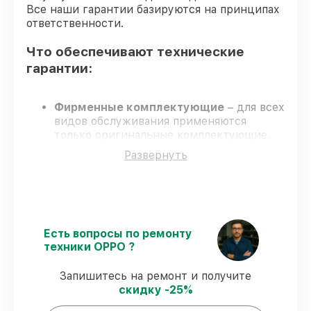
Все наши гарантии базируются на принципах
ответственности.
телефона OPPO
от 560₽
Что обеспечивают технические
Сохранение данных телефона телефона
от 1550₽
OPPO
гарантии:
Фирменные комплектующие
– для всех
видов обслуживания применяются
только оригинальные комплектующие.
Опытные специалисты
у каждого
Развернуть
сотрудника проверенная квалификация.
Точные сроки выполнения
– соблюдаем
согласованные сроки.
Сервис с гарантией
– все работы с
соблюдением гарантийных обязательств.
Есть вопросы по ремонту
техники OPPO ?
Обеспечиваемые гарантии на
починку:
Запишитесь на ремонт и получите
скидку -25%