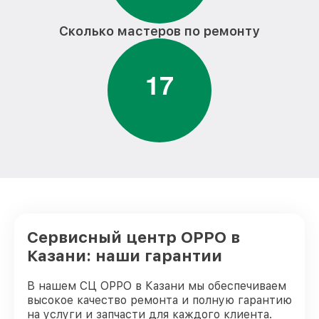
Замена матрицы телефона телефона
от 710₽
OPPO
Сколько мастеров по ремонту
Замена аккумулятора/батареи
от 560₽
телефона телефона OPPO
1
7
Замена гнезда зарядки телефона
от 650₽
телефона OPPO
телефона OPPO
от 850₽
Ремонт корпуса телефона телефона
от 850₽
OPPO
телефона OPPO
от 750₽
телефона OPPO
от 750₽
Сервисный центр OPPO в
телефона OPPO
от 755₽
Казани: наши гарантии
телефона OPPO
от 610₽
В нашем СЦ OPPO в Казани мы обеспечиваем
высокое качество ремонта и полную гарантию
Замена динамика (с расклейкой)
на услуги и запчасти для каждого клиента.
от 660₽
телефона телефона OPPO