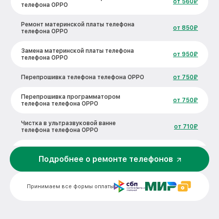
от 560₽
телефона OPPO
Ремонт материнской платы телефона
от 850₽
телефона OPPO
Замена материнской платы телефона
от 950₽
телефона OPPO
Перепрошивка телефона телефона OPPO
от 750₽
Перепрошивка программатором
от 750₽
телефона телефона OPPO
Чистка в ультразвуковой ванне
от 710₽
телефона телефона OPPO
Восстановление контактной площадки
от 850₽
телефона телефона OPPO
Подробнее о ремонте телефонов
Устранение короткого замыкания
от 750₽
телефона телефона OPPO
Принимаем все формы оплаты
телефона OPPO
от 750₽