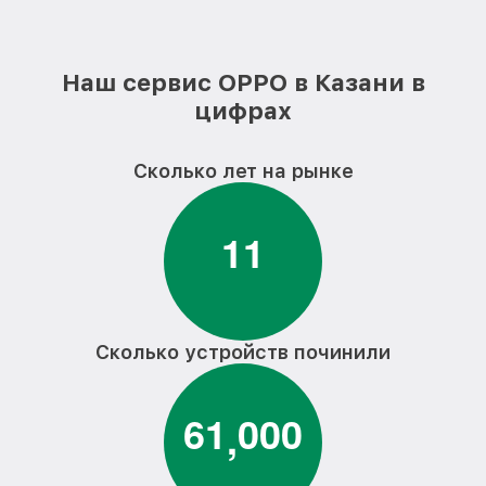
Восстановление OS телефона телефона
от 850₽
OPPO
телефона OPPO
от 1250₽
Наш сервис OPPO в Казани в
цифрах
Восстановление загрузчика телефона
от 950₽
телефона OPPO
Реболинг микросхем телефона
Сколько лет на рынке
от 1250₽
телефона OPPO
Замена антенного модуля телефона
1
1
от 650₽
телефона OPPO
Замена разъема питания телефона
от 650₽
телефона OPPO
Замена стекла телефона телефона OPPO
от 710₽
Сколько устройств починили
Замена экрана/дисплея телефона
от 710₽
телефона OPPO
6
1
0
0
0
,
Замена тачскрина/сенсора телефона
от 710₽
телефона OPPO